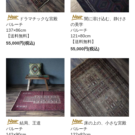
ドラマチックな宮殿
闇に溶け込む、静けさ
バルーチ
の美学
137×86cm
バルーチ
【送料無料】
121×80cm
【送料無料】
55,000円(税込)
55,000円(税込)
結局、王道
床の上の、小さな宮殿
バルーチ
バルーチ
142×90cm
122×82cm