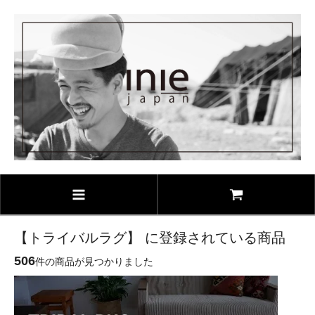
【トライバルラグ】 に登録されている商品
506
件の商品が見つかりました