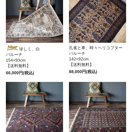
孔雀と車、時々ヘリコプター
珍しく、白
バルーチ
バルーチ
142×92cm
154×93cm
【送料無料】
【送料無料】
88,000円(税込)
66,000円(税込)