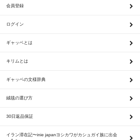
会員登録
ログイン
ギャッベとは
キリムとは
ギャッベの文様辞典
絨毯の選び方
30日返品保証
イラン滞在記〜inie japanヨシカワがカシュガイ族に出会