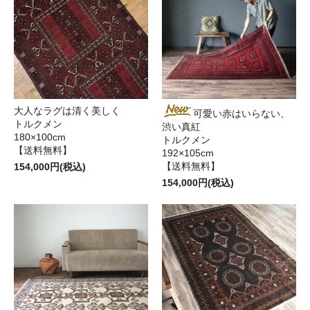
大人なラグは清く美しく
可愛い赤はいらない、
トルクメン
渋い真紅
180×100cm
トルクメン
【送料無料】
192×105cm
【送料無料】
154,000円(税込)
154,000円(税込)