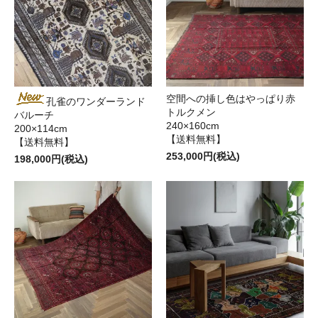
空間への挿し色はやっぱり赤
孔雀のワンダーランド
トルクメン
バルーチ
240×160cm
200×114cm
【送料無料】
【送料無料】
253,000円(税込)
198,000円(税込)