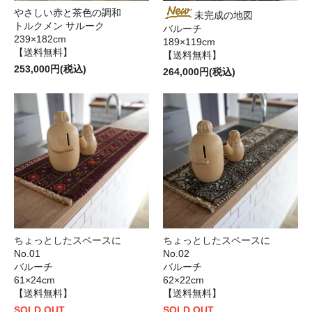
やさしい赤と茶色の調和
未完成の地図
トルクメン サルーク
バルーチ
239×182cm
189×119cm
【送料無料】
【送料無料】
253,000円(税込)
264,000円(税込)
ちょっとしたスペースに
ちょっとしたスペースに
No.01
No.02
バルーチ
バルーチ
61×24cm
62×22cm
【送料無料】
【送料無料】
SOLD OUT
SOLD OUT