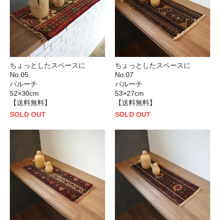
ちょっとしたスペースに
ちょっとしたスペースに
No.05
No.07
バルーチ
バルーチ
52×30cm
53×27cm
【送料無料】
【送料無料】
SOLD OUT
SOLD OUT