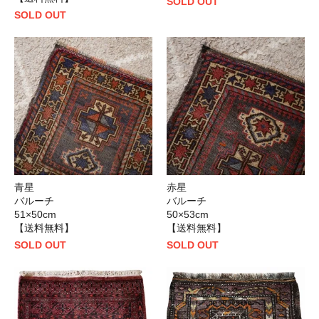
SOLD OUT
SOLD OUT
青星
赤星
バルーチ
バルーチ
51×50cm
50×53cm
【送料無料】
【送料無料】
SOLD OUT
SOLD OUT