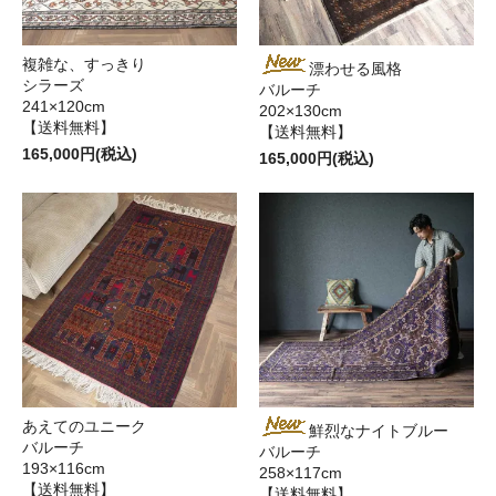
複雑な、すっきり
漂わせる風格
シラーズ
バルーチ
241×120cm
202×130cm
【送料無料】
【送料無料】
165,000円(税込)
165,000円(税込)
あえてのユニーク
鮮烈なナイトブルー
バルーチ
バルーチ
193×116cm
258×117cm
【送料無料】
【送料無料】