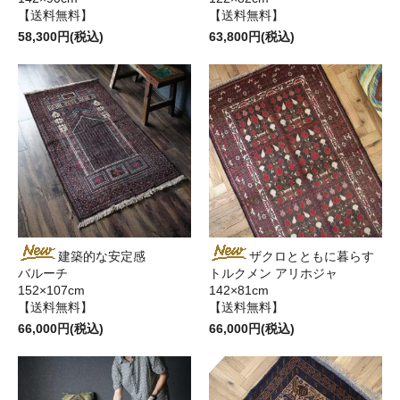
【送料無料】
【送料無料】
58,300円(税込)
63,800円(税込)
建築的な安定感
ザクロとともに暮らす
バルーチ
トルクメン アリホジャ
152×107cm
142×81cm
【送料無料】
【送料無料】
66,000円(税込)
66,000円(税込)