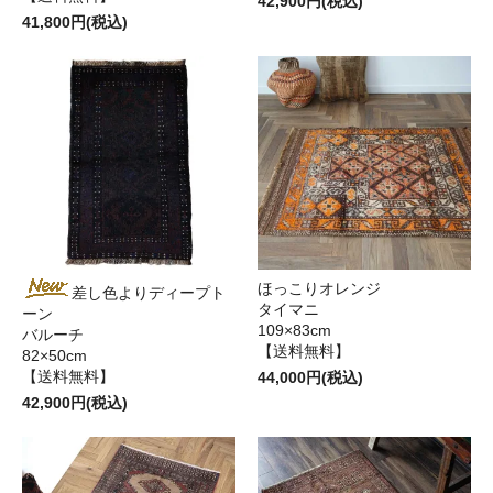
42,900円(税込)
41,800円(税込)
ほっこりオレンジ
差し色よりディープト
タイマニ
ーン
109×83cm
バルーチ
【送料無料】
82×50cm
【送料無料】
44,000円(税込)
42,900円(税込)