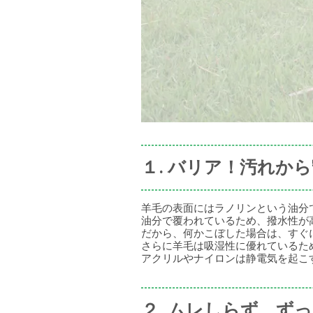
１. バリア！汚れか
羊毛の表面にはラノリンという油分
油分で覆われているため、撥水性が
だから、何かこぼした場合は、すぐ
さらに羊毛は吸湿性に優れているた
アクリルやナイロンは静電気を起こ
２. ムレしらず、ず