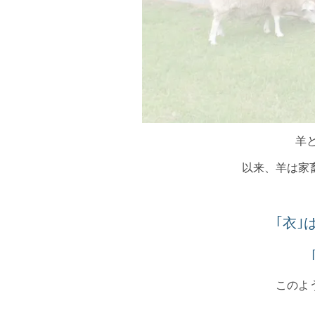
羊
以来、羊は家
｢衣
このよ