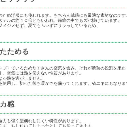
のため洋服にも使われます。もちろん絨毯にも最適な素材なのです
ステルの約４０倍ともいわれ、繊維の中でもズバ抜けています。
ジメジメせず、夏でもムレずにサラっしているため、
あたためる
ンプ）ているためたくさんの空気を含み、それが断熱の役割を果た
す。空気には熱を伝えない性質があります。
なか熱を逃がしません。
を使用し、切った後も暖かさを保ってくれます。省エネにもなりま
フカ感
復力も強く型崩れしにくい特性があります。
くく、もし付いてしまったとしても戻ってきます。