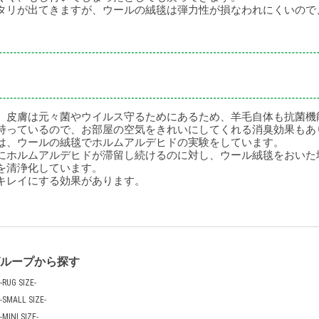
タリが出てきますが、ウールの絨毯は弾力性が損なわれにくいので
。皮膚は元々菌やウイルス守るためにあるため、羊毛自体も抗菌機
持っているので、お部屋の空気をきれいにしてくれる消臭効果もあ
は、ウールの絨毯でホルムアルデヒドの実験をしています。
にホルムアルデヒドが滞留し続けるのに対し、ウール絨毯をおいた
を清浄化しています。
キレイにする効果があります。
グループから探す
-RUG SIZE-
-SMALL SIZE-
-MINI SIZE-