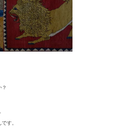
か？
。
んです。