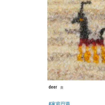
deer
鹿
#家庭円満