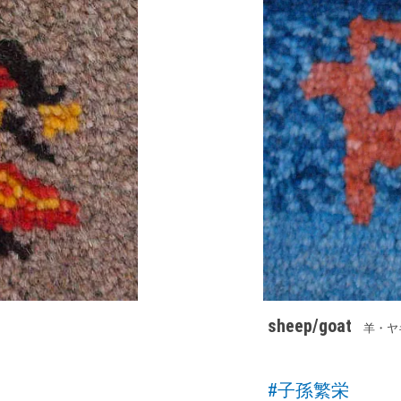
sheep/goat
羊・ヤ
#子孫繁栄