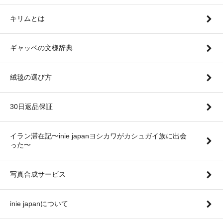
キリムとは
ギャッベの文様辞典
絨毯の選び方
30日返品保証
イラン滞在記〜inie japanヨシカワがカシュガイ族に出会
った〜
写真合成サービス
inie japanについて