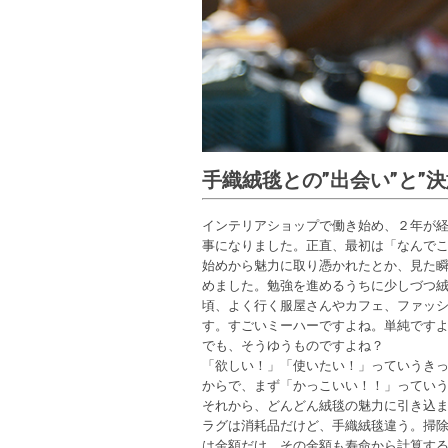
手織絨毯との”出会い”と”決
インテリアショップで働き始め、２年が
事になりました。正直、最初は「なんで
始めから魅力に取り憑かれたとか、見た
めました。勉強を進めるうちに少しづつ
頃、よく行く服屋さんやカフェ、ファッ
す。すごいミーハーですよね。単純です
でも、そうゆうものですよね？
「欲しい！」「使いたい！」っていうき
からで、まず「かっこいい！！」ってい
それから、どんどん絨毯の魅力に引き込
ラグは消耗品だけど、手織絨毯違う。掃
は金額だけ。その金額も寿命から計算す