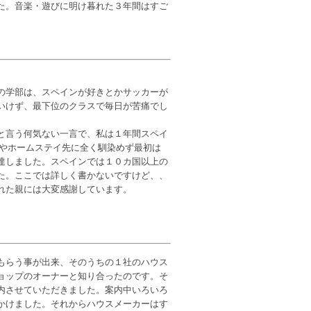
た。音楽・遊びに明け暮れた３年間はすご
の学部は、スペインが好きとかサッカーが
いけず、最下位のクラスで毎日が苦痛でし
と言う何気ない一言で、私は１年間スペイ
スやホームステイ先に全く馴染めず最初は
上達しました。スペインでは１０カ国以上の
た。ここでは詳しく書かないですけど、、
れた親には大変感謝しています。
もらう事が出来、そのうちの１社のハウス
ョップのオーナーと知り合ったのです。そ
内させていただきました。案内中いろいろ
かけました。それからハウスメーカーはす