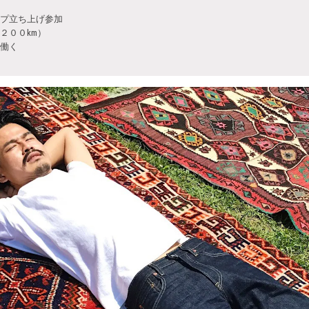
プ立ち上げ参加
２００km）
働く