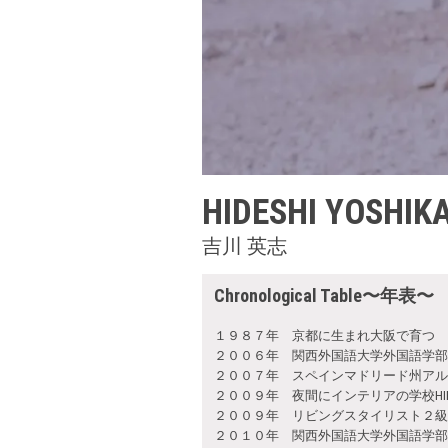
HIDESHI YOSHIK
吉川 英志
Chronological Table〜年表〜
１９８７年 京都に生まれ大阪で育つ
２００６年 関西外国語大学外国語学部
２００７年 スペインマドリード州アル
２００９年 夜間にインテリアの学校HI
２００９年 リビングスタイリスト２級
２０１０年 関西外国語大学外国語学部