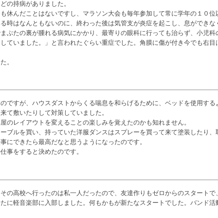
などの持病がありました。
回も休んだことはないですし、マラソン大会も毎年参加して常に学年の１０位
いる時はなんともないのに、終わった後は気管支が炎症を起こし、息ができな
でまぶたの裏が腫れる病気にかかり、最寄りの眼科に行っても治らず、小児科
明していました。」と言われたぐらい重症でした。角膜に傷が付き今でも右目
した。
たのですが、ハウスダストからくる喘息を和らげるために、ベッドを使用する
て来て敷いたりして対策していました。
部屋のレイアウトを変えることの楽しみを覚えたのかも知れません。
テーブルを買い、持っていた洋服ダンスはスプレーを買って来て塗装したり、
仕事にできたら最高だなと思うようになったのです。
の仕事をすると決めたのです。
らその高校へ行ったのは私一人だったので、友達作りもゼロからのスタートで
新たに軽音楽部に入部しました。何もかもが新たなスタートでした。バンド活