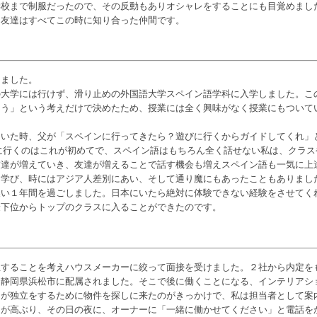
学校まで制服だったので、その反動もありオシャレをすることにも目覚めまし
る友達はすべてこの時に知り合った仲間です。
りました。
の大学には行けず、滑り止めの外国語大学スペイン語学科に入学しました。こ
ろう」という考えだけで決めたため、授業には全く興味がなく授業にもついて
ていた時、父が「スペインに行ってきたら？遊びに行くからガイドしてくれ」
に行くのはこれが初めてで、スペイン語はもちろん全く話せない私は、クラ
々に友達が増えていき、友達が増えることで話す機会も増えスペイン語も一気に
を学び、時にはアジア人差別にあい、そして通り魔にもあったこともありまし
濃い１年間を過ごしました。日本にいたら絶対に体験できない経験をさせてく
最下位からトップのクラスに入ることができたのです。
立することを考えハウスメーカーに絞って面接を受けました。２社から内定を
、静岡県浜松市に配属されました。そこで後に働くことになる、インテリアシ
ーが独立をするために物件を探しに来たのがきっかけで、私は担当者として案
ちが高ぶり、その日の夜に、オーナーに「一緒に働かせてください」と電話を