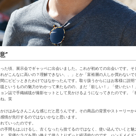
意”
経った頃、展示会でギャッベに出会いました。これが初めての出会いです。そ
これがこんなに高いの？理解できない、、」とか「富裕層の人しか買わないで
瞬間にビビッときたわけではなかったんです。取り扱うからにはお客様に説明
絨毯というものの魅力がわかって来たものの、まだ「欲しい！」「使いたい！
ション誌で手織絨毯が撮影セットとして見かけるようになってきたのです。「
よね。笑
っかけはみなさんこんな感じだと思うんです。その商品の背景やストーリーか
う感情が先行するのではないかなと思います。
まれていったのです。
除の手間もはぶけるし、古くなったら捨てるのではなく、使い込んでいくと魅
ると、安価なラグを買い換えて使うよりずっと経済的なのです。ハンドメイド