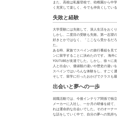
また、高校は私服登校で、幼稚園から中
く充実して楽しく、今でも仲良くしてい
失敗と経験
大学受験には失敗して、浪人生活をおく
しかし、二度目の受験も失敗。第一志望
好きとかではなく、「ここなら受かるだ
た。
ある時、家族でスペインの旅行番組を見
ンに留学することに決めたのです。 海外
YOUTUBEが友達でした。しかし、徐
人と出会い、価値観の違いや歴史の違い
スペインではいろんな体験をし、すごく
そして、留学に行ったおかげでクラスも
出会いと夢への一歩
就職活動では、今後インテリア関係で独
メーカーに入社し、一か月の研修を経て
れは運命的な出会いでした。そのオーナ
な話をしていく中で、自分の夢への気持