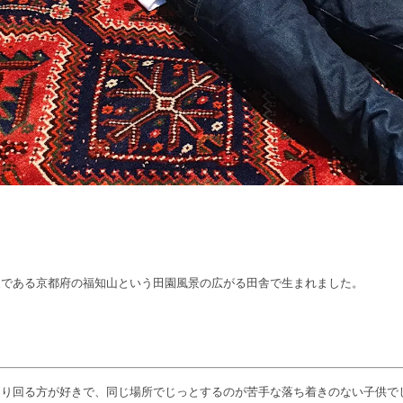
家である京都府の福知山という田園風景の広がる田舎で生まれました。
走り回る方が好きで、同じ場所でじっとするのが苦手な落ち着きのない子供で