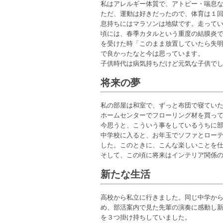
私はアレルギー体質で、アトピー・喘息
ただ、運動は好きだったので、体育は１
息持ちにはマラソンは地獄です。走って
頃には、春季カタルという重度の結膜炎
を受けた時「このまま放置していたら失
で良かったなと今は思っています。
子供時代は病気持ちだけど元気な子供で
将来の夢
私の部屋は和室で、ずっと布団で寝てい
ホームセンターでフローリング材を買っ
今思うと、こういう事をしているうちに
中学校に入ると、お年玉でソファとロー
した。このときに、こんな楽しいことを
そして、この頃に将来はインテリア関係
新たな生活
高校から私立に行きました。同じ中学か
め、部活案内で見た先輩の演奏に感動し
を３つ掛け持ちしていました。