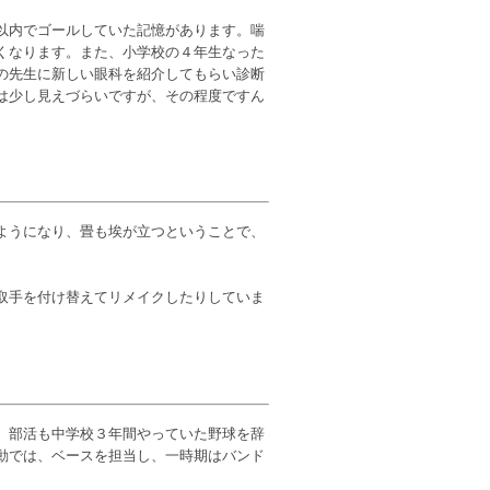
以内でゴールしていた記憶があります。喘
くなります。また、小学校の４年生なった
の先生に新しい眼科を紹介してもらい診断
は少し見えづらいですが、その程度ですん
ようになり、畳も埃が立つということで、
取手を付け替えてリメイクしたりしていま
、部活も中学校３年間やっていた野球を辞
動では、ベースを担当し、一時期はバンド