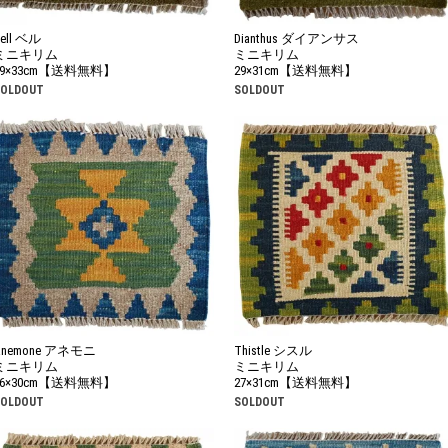
Dianthus ダイアンサス
bell ベル
ミニキリム
ミニキリム
29×31cm【送料無料】
29×33cm【送料無料】
SOLDOUT
SOLDOUT
Anemone アネモニ
Thistle シスル
ミニキリム
ミニキリム
26×30cm【送料無料】
27×31cm【送料無料】
SOLDOUT
SOLDOUT