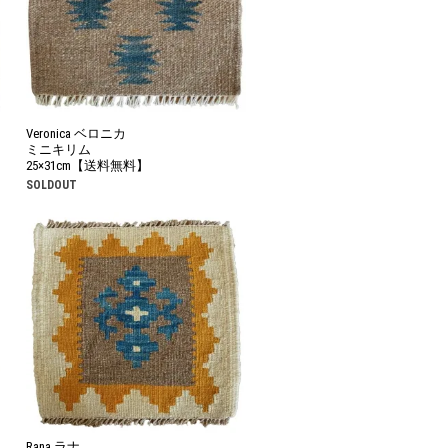
Veronica ベロニカ
ミニキリム
25×31cm【送料無料】
SOLDOUT
Rana ラナ