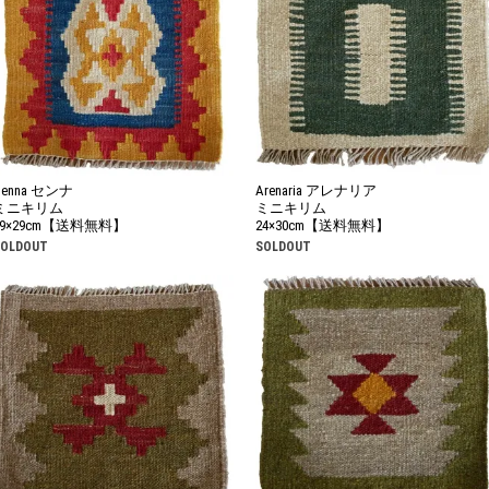
Arenaria アレナリア
Senna センナ
ミニキリム
ミニキリム
24×30cm【送料無料】
29×29cm【送料無料】
SOLDOUT
SOLDOUT