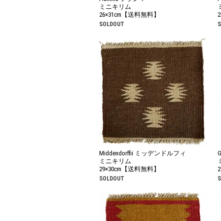
ミニキリム
26×31cm【送料無料】
SOLDOUT
Middendorffii ミッデンドルフィ
ミニキリム
29×30cm【送料無料】
SOLDOUT