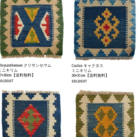
Chrysanthemum クリサンセマム
Cactus キャクタス
ミニキリム
ミニキリム
27×30cm【送料無料】
30×31cm【送料無料】
SOLDOUT
SOLDOUT