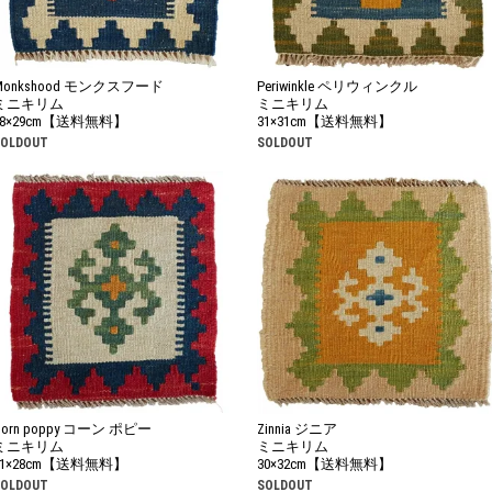
Monkshood モンクスフード
Periwinkle ペリウィンクル
ミニキリム
ミニキリム
28×29cm【送料無料】
31×31cm【送料無料】
SOLDOUT
SOLDOUT
Corn poppy コーン ポピー
Zinnia ジニア
ミニキリム
ミニキリム
31×28cm【送料無料】
30×32cm【送料無料】
SOLDOUT
SOLDOUT