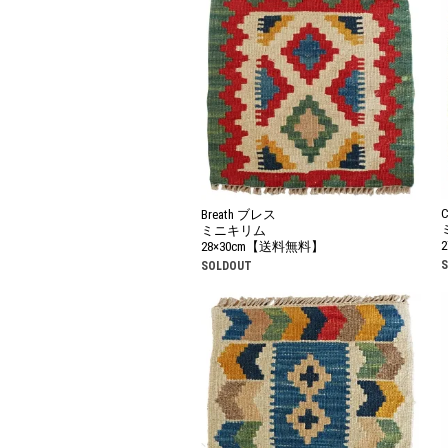
Breath ブレス
ミニキリム
28×30cm【送料無料】
SOLDOUT