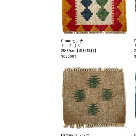
Senna センナ
ミニキリム
28×32cm【送料無料】
SOLDOUT
Flamma フランマ