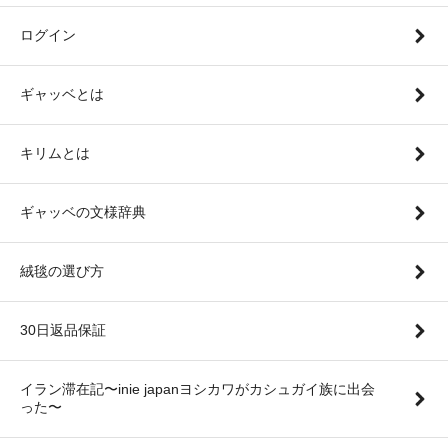
ログイン
ギャッベとは
キリムとは
ギャッベの文様辞典
絨毯の選び方
30日返品保証
イラン滞在記〜inie japanヨシカワがカシュガイ族に出会
った〜