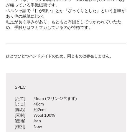
が織っている手織絨毯です。
ペルシャ語で『目が粗い』とか『ざっくりとした』という意味が
あり他の絨毯に比べ、
毛足が長く厚みがあり、もともと布団としてつかわれていたた
め、手触りはフカフカしているのが特徴です。
ひとつひとつハンドメイドのため、同じものは存在しません。
SPEC
[たて] 45cm (フリンジ含まず)
[よこ] 40cm
[厚み] 約2cm
[素材] Wool 100%
[産地] Iran
[種別] New