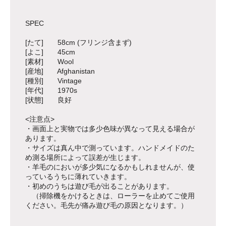
SPEC
[たて] 58cm (フリンジ含まず)
[よこ] 45cm
[素材] Wool
[産地] Afghanistan
[種別] Vintage
[年代] 1970s
[状態] 良好
<注意点>
・画面上と実物では多少色味が異なって見える場合が
あります。
・サイズは真ん中で測っています。ハンドメイドのた
め測る場所によって誤差が生じます。
・羊毛のにおいが多少気になるかもしれませんが、使
っているうちに薄れていきます。
・初めのうちは遊び毛が出ることがあります。
（掃除機をかけるときは、ローラーを止めてご使用
ください。毛先が痛み遊び毛の原因となります。）