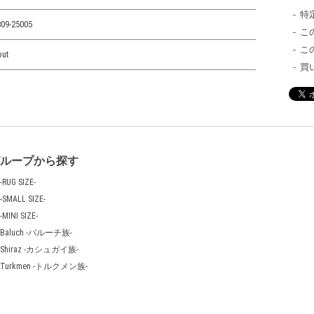
特
09-25005
こ
こ
out
買
グループから探す
-RUG SIZE-
-SMALL SIZE-
-MINI SIZE-
Baluch -バルーチ族-
Shiraz -カシュガイ族-
Turkmen -トルクメン族-