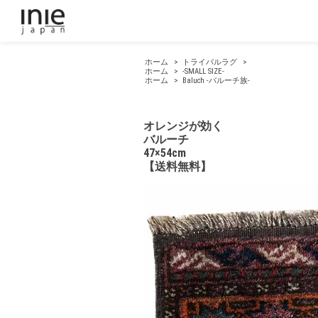
ホーム
>
トライバルラグ
>
ホーム
>
-SMALL SIZE-
ホーム
>
Baluch -バルーチ族-
オレンジが効く
バルーチ
47×54cm
【送料無料】