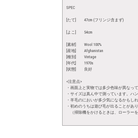
SPEC
[たて] 47cm (フリンジ含まず)
[よこ] 54cm
[素材] Wool 100%
[産地] Afghanistan
[種別] Vintage
[年代] 1970s
[状態] 良好
<注意点>
・画面上と実物では多少色味が異なっ
・サイズは真ん中で測っています。ハ
・羊毛のにおいが多少気になるかもし
・初めのうちは遊び毛が出ることがあ
（掃除機をかけるときは、ローラーを