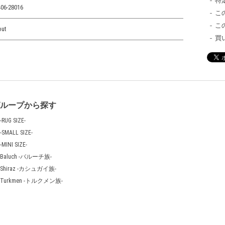
特
06-28016
こ
こ
out
買
グループから探す
-RUG SIZE-
-SMALL SIZE-
-MINI SIZE-
Baluch -バルーチ族-
Shiraz -カシュガイ族-
Turkmen -トルクメン族-