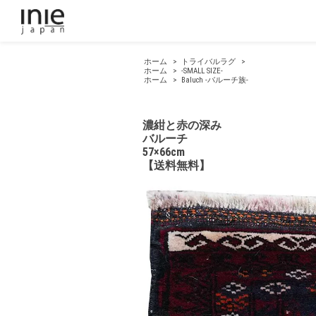
ホーム
>
トライバルラグ
>
ホーム
>
-SMALL SIZE-
ホーム
>
Baluch -バルーチ族-
濃紺と赤の深み
バルーチ
57×66cm
【送料無料】