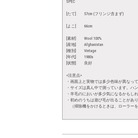
SPEC
[たて] 57cm (フリンジ含まず)
[よこ] 66cm
[素材] Wool 100%
[産地] Afghanistan
[種別] Vintage
[年代] 1980s
[状態] 良好
<注意点>
・画面上と実物では多少色味が異なっ
・サイズは真ん中で測っています。ハ
・羊毛のにおいが多少気になるかもし
・初めのうちは遊び毛が出ることがあ
（掃除機をかけるときは、ローラーを