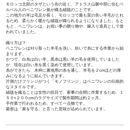
モロッコ北部のタザという街の近く、アトラス山脈中部に住むベ
ルベル人のベニワレン族が織る絨毯のことです。
この地方の羊は毛足が長く、モロッコで最も質の良い羊毛がとれ
るため、柔らかく暖かな絨毯が織られるようになりました。もと
もと、ベニワレンは、お祝い事の贈り物や、嫁入り道具として使
われていました。
織り方は？
ベニワレンは刈り取った羊毛を洗い、紡いで糸にする作業から始
まります。
かつて、白糸は白い羊、黒糸は黒い羊の毛を使用していました
が、現在は白い糸を黒く染めて使用しています。
糸ができたら、木枠に裏地用の糸を通し、羊毛を２cmほどの厚
みになるように結んでいきます。
片側だけフリンジがつく「モノフリンジ」はベニワレンの伝統的
なスタイルです。
絨毯を織ることは女性の役目で、家事の合間に作業するため、１
５０×２００cmのラグサイズで製作期間は約２ヶ月。
手作業で行われるため、すべて一点物です。
菱形は「家を守る」と言った意味が込められています。