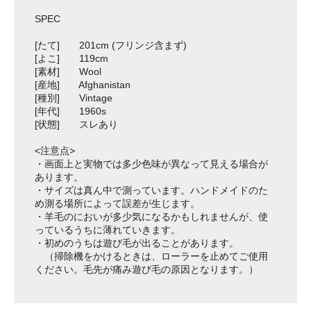
SPEC
[たて] 201cm (フリンジ含まず)
[よこ] 119cm
[素材] Wool
[産地] Afghanistan
[種別] Vintage
[年代] 1960s
[状態] スレあり
<注意点>
・画面上と実物では多少色味が異なって見える場合が
あります。
・サイズは真ん中で測っています。ハンドメイドのた
め測る場所によって誤差が生じます。
・羊毛のにおいが多少気になるかもしれませんが、使
っているうちに薄れていきます。
・初めのうちは遊び毛が出ることがあります。
（掃除機をかけるときは、ローラーを止めてご使用
ください。毛先が痛み遊び毛の原因となります。）