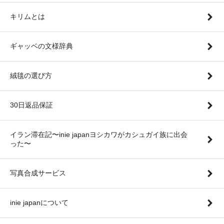
キリムとは
ギャッベの文様辞典
絨毯の選び方
30日返品保証
イラン滞在記〜inie japanヨシカワがカシュガイ族に出会
った〜
写真合成サービス
inie japanについて