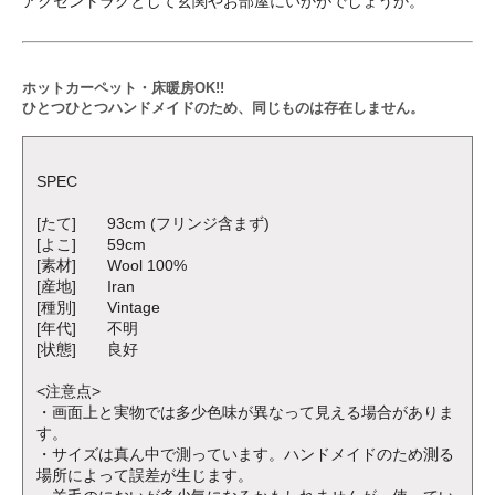
アクセントラグとして玄関やお部屋にいかがでしょうか。
ホットカーペット・床暖房OK!!
ひとつひとつハンドメイドのため、同じものは存在しません。
SPEC
[たて] 93cm (フリンジ含まず)
[よこ] 59cm
[素材] Wool 100%
[産地] Iran
[種別] Vintage
[年代] 不明
[状態] 良好
<注意点>
・画面上と実物では多少色味が異なって見える場合がありま
す。
・サイズは真ん中で測っています。ハンドメイドのため測る
場所によって誤差が生じます。