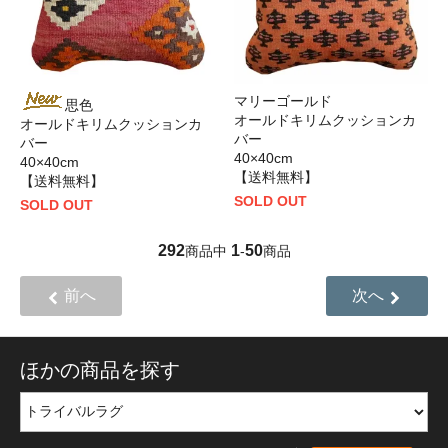
マリーゴールド
思色
オールドキリムクッションカ
オールドキリムクッションカ
バー
バー
40×40cm
40×40cm
【送料無料】
【送料無料】
SOLD OUT
SOLD OUT
292
1
50
商品中
-
商品
前へ
次へ
ほかの商品を探す