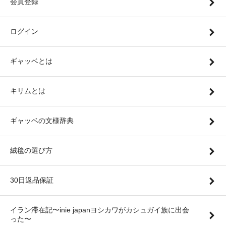
会員登録
ログイン
ギャッベとは
キリムとは
ギャッベの文様辞典
絨毯の選び方
30日返品保証
イラン滞在記〜inie japanヨシカワがカシュガイ族に出会
った〜