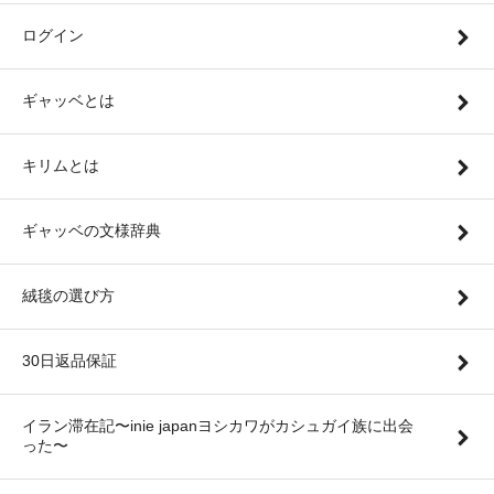
ログイン
ギャッベとは
キリムとは
ギャッベの文様辞典
絨毯の選び方
30日返品保証
イラン滞在記〜inie japanヨシカワがカシュガイ族に出会
った〜