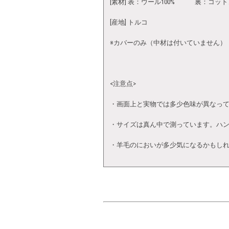
[素材] 表：ウール100% 裏：コット
[産地] トルコ
※カバーのみ（中材は付いていません）
<注意点>
・画面上と実物では多少色味が異なっ
・サイズは真ん中で測っています。ハ
・羊毛のにおいが多少気になるかもし