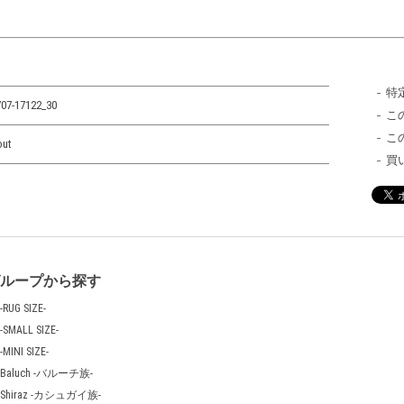
特
07-17122_30
こ
こ
out
買
グループから探す
-RUG SIZE-
-SMALL SIZE-
-MINI SIZE-
Baluch -バルーチ族-
Shiraz -カシュガイ族-