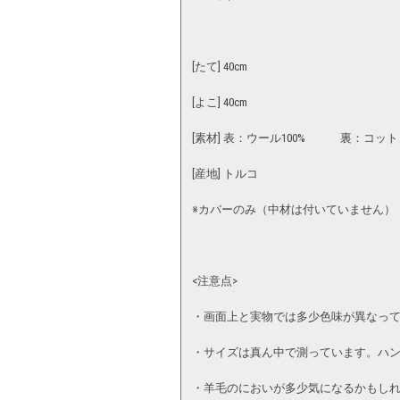
[たて] 40cm
[よこ] 40cm
[素材] 表：ウール100% 裏：コット
[産地] トルコ
※カバーのみ（中材は付いていません）
<注意点>
・画面上と実物では多少色味が異なっ
・サイズは真ん中で測っています。ハ
・羊毛のにおいが多少気になるかもし