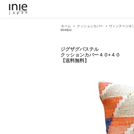
ホーム
>
クッションカバー
>
ヴィンテージキ
40×40cm
ジグザグパステル
クッションカバー４０×４０
【送料無料】