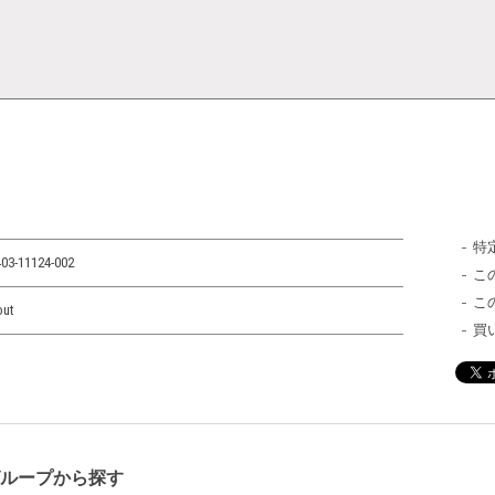
特
03-11124-002
こ
こ
out
買
グループから探す