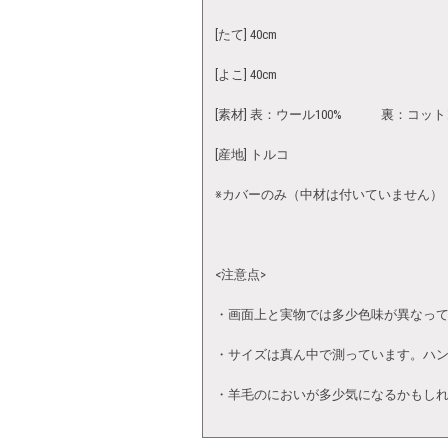
[たて] 40cm
[よこ] 40cm
[素材] 表：ウール100% 裏：コット
[産地] トルコ
※カバーのみ（中材は付いていません）
<注意点>
・画面上と実物では多少色味が異なっ
・サイズは真ん中で測っています。ハ
・羊毛のにおいが多少気になるかもし