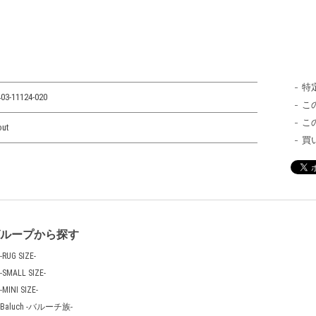
特
03-11124-020
こ
こ
out
買
グループから探す
-RUG SIZE-
-SMALL SIZE-
-MINI SIZE-
Baluch -バルーチ族-