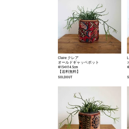
Claire クレア
オールドギャッベポット
Φ15×H14.5cm
Φ
【送料無料】
SOLDOUT