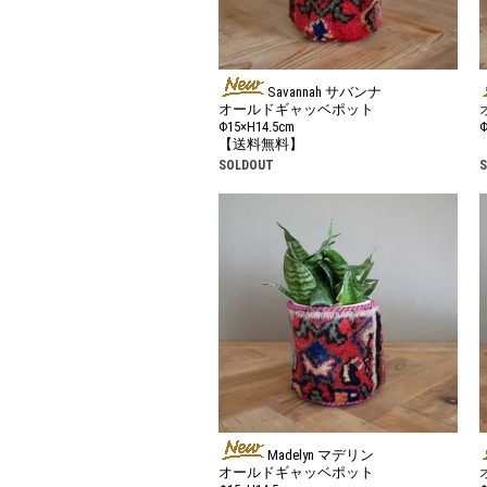
Savannah サバンナ
オールドギャッベポット
Φ15×H14.5cm
Φ
【送料無料】
SOLDOUT
Madelyn マデリン
オールドギャッベポット