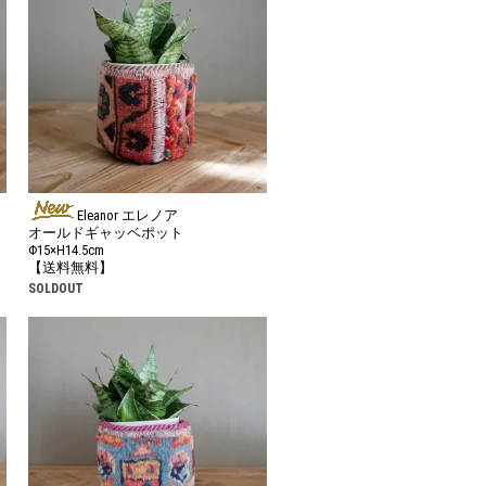
Eleanor エレノア
オールドギャッベポット
Φ15×H14.5cm
【送料無料】
SOLDOUT