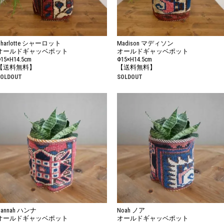
Charlotte シャーロット
Madison マディソン
オールドギャッベポット
オールドギャッベポット
15×H14.5cm
Φ15×H14.5cm
【送料無料】
【送料無料】
SOLDOUT
SOLDOUT
Hannah ハンナ
Noah ノア
オールドギャッベポット
オールドギャッベポット