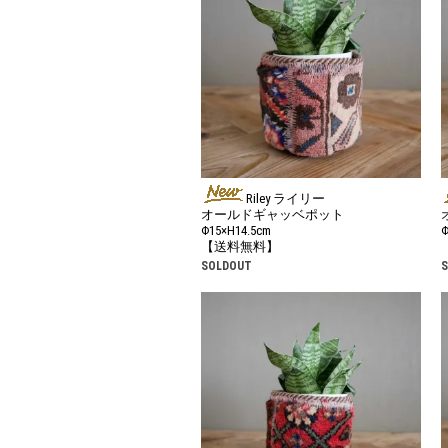
Riley ライリー
オールドギャッベポット
Φ15×H14.5cm
Φ
【送料無料】
SOLDOUT