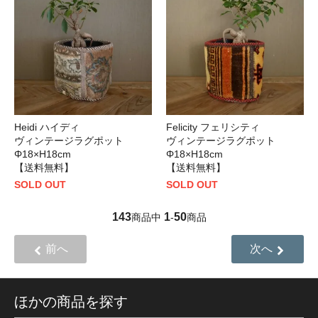
Heidi ハイディ
Felicity フェリシティ
ヴィンテージラグポット
ヴィンテージラグポット
Φ18×H18cm
Φ18×H18cm
【送料無料】
【送料無料】
SOLD OUT
SOLD OUT
143
1
50
商品中
-
商品
前へ
次へ
ほかの商品を探す