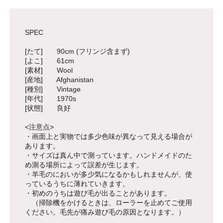
SPEC
[たて] 90cm (フリンジ含まず)
[よこ] 61cm
[素材] Wool
[産地] Afghanistan
[種別] Vintage
[年代] 1970s
[状態] 良好
<注意点>
・画面上と実物では多少色味が異なって見える場合が
あります。
・サイズは真ん中で測っています。ハンドメイドのた
め測る場所によって誤差が生じます。
・羊毛のにおいが多少気になるかもしれませんが、使
っているうちに薄れていきます。
・初めのうちは遊び毛が出ることがあります。
（掃除機をかけるときは、ローラーを止めてご使用
ください。毛先が痛み遊び毛の原因となります。）