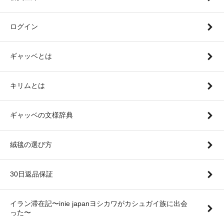
ログイン
ギャッベとは
キリムとは
ギャッベの文様辞典
絨毯の選び方
30日返品保証
イラン滞在記〜inie japanヨシカワがカシュガイ族に出会
った〜