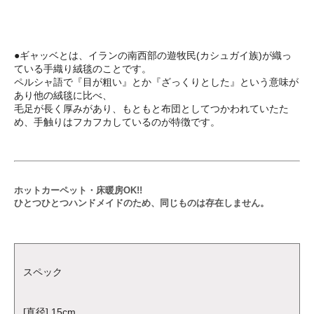
●ギャッベとは、イランの南西部の遊牧民(カシュガイ族)が織っ
ている手織り絨毯のことです。
ペルシャ語で『目が粗い』とか『ざっくりとした』という意味が
あり他の絨毯に比べ、
毛足が長く厚みがあり、もともと布団としてつかわれていたた
め、手触りはフカフカしているのが特徴です。
ホットカーペット・床暖房OK!!
ひとつひとつハンドメイドのため、同じものは存在しません。
スペック
[直径] 15cm