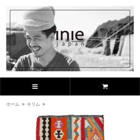
ホーム
>
キリム
>