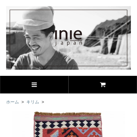
ホーム
>
キリム
>