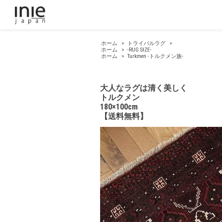
ホーム
>
トライバルラグ
>
ホーム
>
-RUG SIZE-
ホーム
>
Turkmen -トルクメン族-
大人なラグは清く美しく
トルクメン
180×100cm
【送料無料】