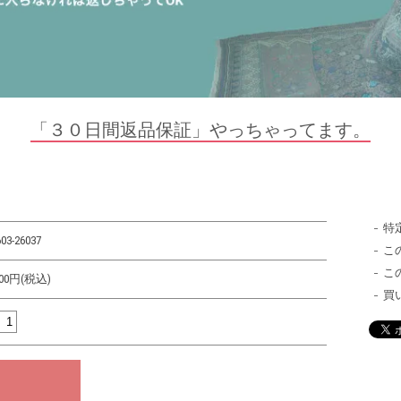
「３０日間返品保証」やっちゃってます。
特
03-26037
こ
こ
000円(税込)
買