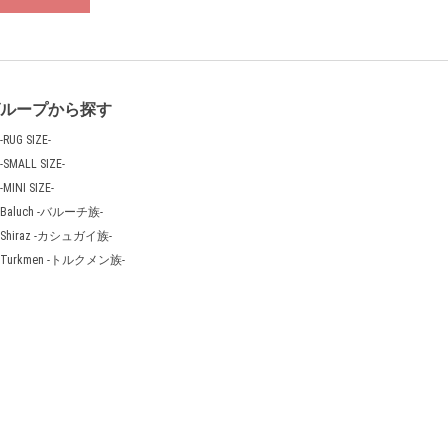
グループから探す
-RUG SIZE-
-SMALL SIZE-
-MINI SIZE-
Baluch -バルーチ族-
Shiraz -カシュガイ族-
Turkmen -トルクメン族-