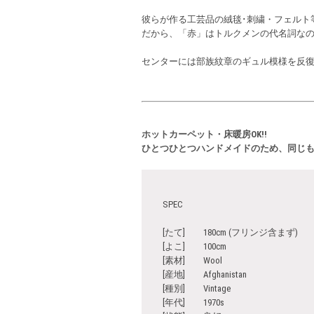
彼らが作る工芸品の絨毯･刺繍・フェルト
だから、「赤」はトルクメンの代名詞な
センターには部族紋章のギュル模様を反
ホットカーペット・床暖房OK!!
ひとつひとつハンドメイドのため、同じ
SPEC
[たて] 180cm (フリンジ含まず)
[よこ] 100cm
[素材] Wool
[産地] Afghanistan
[種別] Vintage
[年代] 1970s