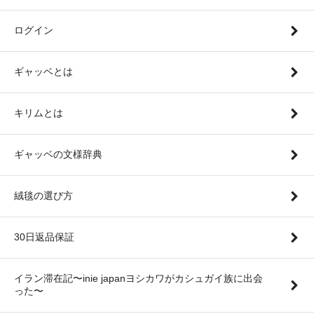
ログイン
ギャッベとは
キリムとは
ギャッベの文様辞典
絨毯の選び方
30日返品保証
イラン滞在記〜inie japanヨシカワがカシュガイ族に出会
った〜