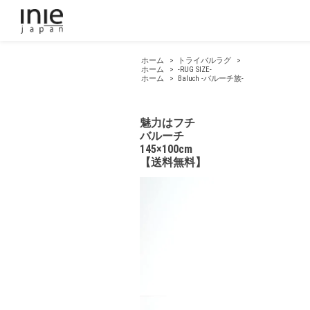
ホーム
>
トライバルラグ
>
ホーム
>
-RUG SIZE-
ホーム
>
Baluch -バルーチ族-
魅力はフチ
バルーチ
145×100cm
【送料無料】