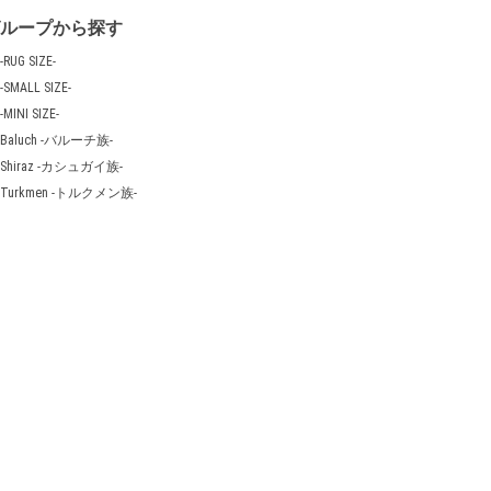
グループから探す
-RUG SIZE-
-SMALL SIZE-
-MINI SIZE-
Baluch -バルーチ族-
Shiraz -カシュガイ族-
Turkmen -トルクメン族-