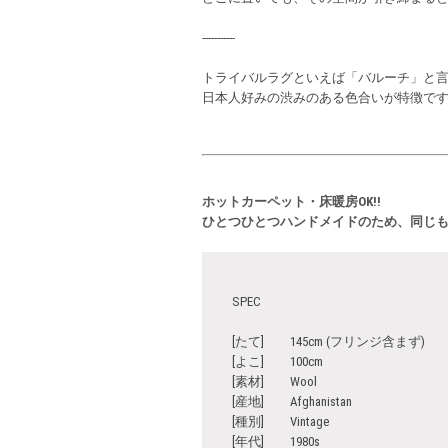
-----------
トライバルラグといえば「バルーチ」と
日本人好みの渋みのある色合いが特徴で
ホットカーペット・床暖房OK!!
ひとつひとつハンドメイドのため、同じ
SPEC
[たて] 145cm (フリンジ含まず)
[よこ] 100cm
[素材] Wool
[産地] Afghanistan
[種別] Vintage
[年代] 1980s