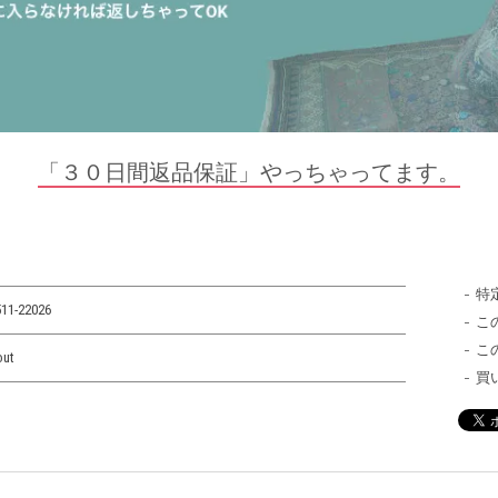
「３０日間返品保証」やっちゃってます。
特
11-22026
こ
こ
out
買