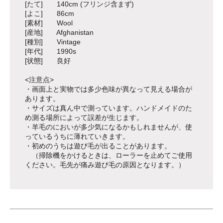
[たて] 140cm (フリンジ含まず)
[よこ] 86cm
[素材] Wool
[産地] Afghanistan
[種別] Vintage
[年代] 1990s
[状態] 良好
<注意点>
・画面上と実物では多少色味が異なって見える場合が
あります。
・サイズは真ん中で測っています。ハンドメイドのた
め測る場所によって誤差が生じます。
・羊毛のにおいが多少気になるかもしれませんが、使
っているうちに薄れていきます。
・初めのうちは遊び毛が出ることがあります。
（掃除機をかけるときは、ローラーを止めてご使用
ください。毛先が痛み遊び毛の原因となります。）