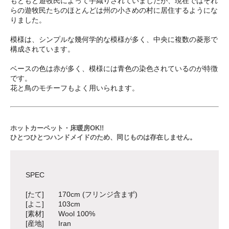
もともと遊牧民によって手織りされていましたが、現在ではそれ
らの遊牧民たちのほとんどは州の小さめの村に居住するようにな
りました。
模様は、シンプルな幾何学的な模様が多く、中央に複数の菱形で
構成されています。
ベースの色は赤が多く、模様には青色の染色されているのが特徴
です。
花と鳥のモチーフもよく用いられます。
ホットカーペット・床暖房OK!!
ひとつひとつハンドメイドのため、同じものは存在しません。
SPEC
[たて] 170cm (フリンジ含まず)
[よこ] 103cm
[素材] Wool 100%
[産地] Iran