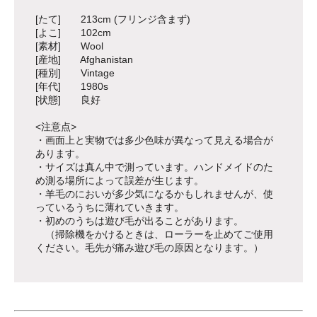
[たて] 213cm (フリンジ含まず)
[よこ] 102cm
[素材] Wool
[産地] Afghanistan
[種別] Vintage
[年代] 1980s
[状態] 良好
<注意点>
・画面上と実物では多少色味が異なって見える場合が
あります。
・サイズは真ん中で測っています。ハンドメイドのた
め測る場所によって誤差が生じます。
・羊毛のにおいが多少気になるかもしれませんが、使
っているうちに薄れていきます。
・初めのうちは遊び毛が出ることがあります。
（掃除機をかけるときは、ローラーを止めてご使用
ください。毛先が痛み遊び毛の原因となります。）