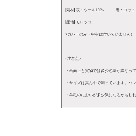
[素材] 表：ウール100% 裏：コット
[産地] モロッコ
※カバーのみ（中材は付いていません）
<注意点>
・画面上と実物では多少色味が異なっ
・サイズは真ん中で測っています。ハ
・羊毛のにおいが多少気になるかもし