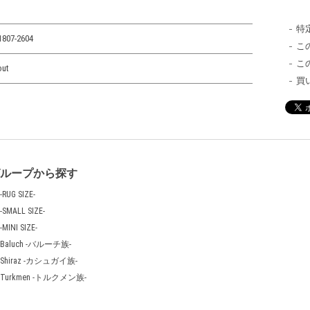
特
1807-2604
こ
こ
out
買
グループから探す
-RUG SIZE-
-SMALL SIZE-
-MINI SIZE-
Baluch -バルーチ族-
Shiraz -カシュガイ族-
Turkmen -トルクメン族-