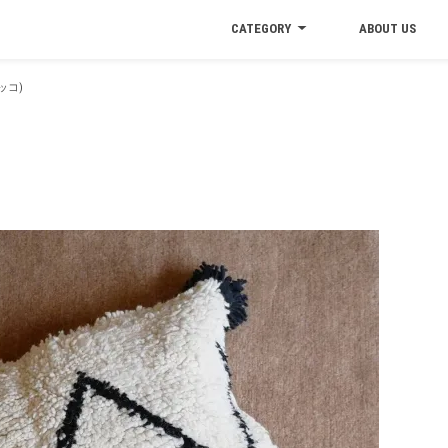
CATEGORY
ABOUT US
ッコ)