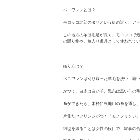
ベニワレンとは？
モロッコ北部のタザという街の近く、ア
この地方の羊は毛足が長く、モロッコで
の贈り物や、嫁入り道具として使われて
織り方は？
ベニワレンは刈り取った羊毛を洗い、紡
かつて、白糸は白い羊、黒糸は黒い羊の
糸ができたら、木枠に裏地用の糸を通し、
片側だけフリンジがつく「モノフリンジ
絨毯を織ることは女性の役目で、家事の合