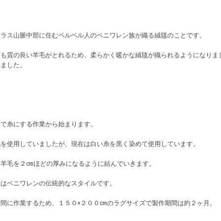
トラス山脈中部に住むベルベル人のベニワレン族が織る絨毯のことです。
最も質の良い羊毛がとれるため、柔らかく暖かな絨毯が織られるようになりま
いました。
いで糸にする作業から始まります。
毛を使用していましたが、現在は白い糸を黒く染めて使用しています。
羊毛を２cmほどの厚みになるように結んでいきます。
」はベニワレンの伝統的なスタイルです。
間に作業するため、１５０×２００cmのラグサイズで製作期間は約２ヶ月。