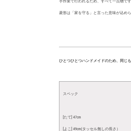
手作業で行われるため、すべて一点物で
菱形は「家を守る」と言った意味が込め
ひとつひとつハンドメイドのため、同じ
スペック
[たて] 47cm
[よこ] 49cm(タッセル無しの長さ）