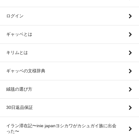
ログイン
ギャッベとは
キリムとは
ギャッベの文様辞典
絨毯の選び方
30日返品保証
イラン滞在記〜inie japanヨシカワがカシュガイ族に出会
った〜