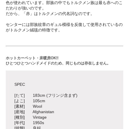
色が使われています。部族の中でもトルクメン族は最も赤へのこ
だわりが強いのです。
だから、「赤」はトルクメンの代名詞なのです。
センターには部族紋章のギュル模様を反復して使用されているの
がトルクメン絨毯の特徴です。
ホットカーペット・床暖房OK!!
ひとつひとつハンドメイドのため、同じものは存在しません。
SPEC
[たて] 183cm (フリンジ含まず)
[よこ] 105cm
[素材] Wool
[産地] Afghanistan
[種別] Vintage
[年代] 1950s
[状態] 良好