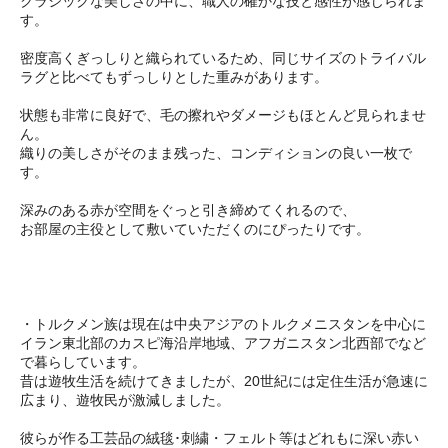
クラシックな美しさの中に、職人の確かな技と感性が感じられま
す。
密度高くぎっしりと織られているため、同じサイズのトライバル
ラグと比べてもずっしりとした重みがあります。
状態も非常に良好で、毛の擦れやダメージもほとんど見られませ
ん。
織りの美しさがそのまま残った、コンディションの良い一枚で
す。
深みのある赤が空間をぐっと引き締めてくれるので、
お部屋の主役として敷いていただくのにぴったりです。
・トルクメン族は現在は中央アジアのトルクメニスタンを中心に
イラン東北部のカスピ海沿岸地域、アフガニスタン北西部でなど
で暮らしています。
昔は遊牧生活を続けてきましたが、20世紀には定住生活が急速に
広まり、遊牧民が激減しました。
彼らが作る工芸品の絨毯･刺繍・フェルト等はどれもに深い赤い