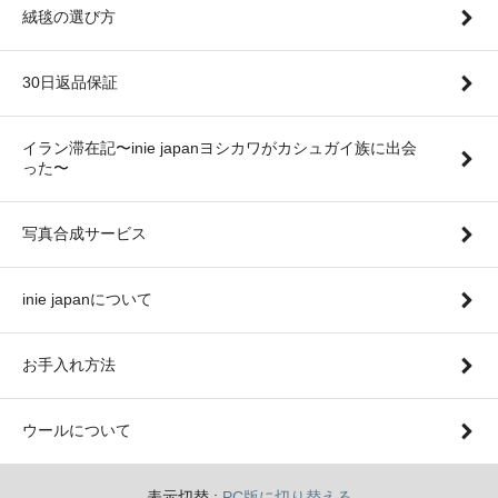
絨毯の選び方
30日返品保証
イラン滞在記〜inie japanヨシカワがカシュガイ族に出会
った〜
写真合成サービス
inie japanについて
お手入れ方法
ウールについて
表示切替 :
PC版に切り替える