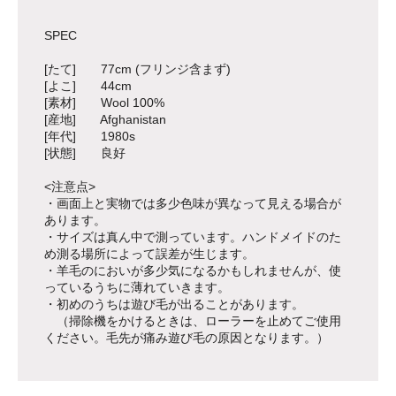
SPEC
[たて] 77cm (フリンジ含まず)
[よこ] 44cm
[素材] Wool 100%
[産地] Afghanistan
[年代] 1980s
[状態] 良好
<注意点>
・画面上と実物では多少色味が異なって見える場合が
あります。
・サイズは真ん中で測っています。ハンドメイドのた
め測る場所によって誤差が生じます。
・羊毛のにおいが多少気になるかもしれませんが、使
っているうちに薄れていきます。
・初めのうちは遊び毛が出ることがあります。
（掃除機をかけるときは、ローラーを止めてご使用
ください。毛先が痛み遊び毛の原因となります。）