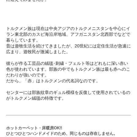
トルクメン族は現在は中央アジアのトルクメニスタンを中心にイ
ラン東北部のカスピ海沿岸地域、アフガニスタン北西部でなどで
暮らしています。
昔は遊牧生活を続けてきましたが、20世紀には定住生活が急速に
広まり、遊牧民が激減しました。
彼らが作る工芸品の絨毯･刺繍・フェルト等はどれもに深い赤い
色が使われています。部族の中でもトルクメン族は最も赤へのこ
だわりが強いのです。
だから、「赤」はトルクメンの代名詞なのです。
センターには部族紋章のギュル模様を反復して使用されているの
がトルクメン絨毯の特徴です。
ホットカーペット・床暖房OK!!
ひとつひとつハンドメイドのため、同じものは存在しません。