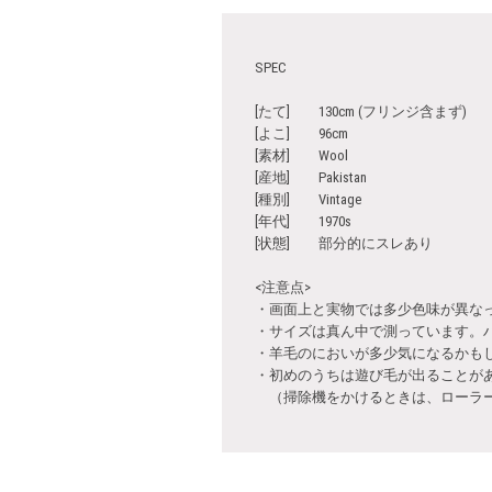
SPEC
[たて] 130cm (フリンジ含まず)
[よこ] 96cm
[素材] Wool
[産地] Pakistan
[種別] Vintage
[年代] 1970s
[状態] 部分的にスレあり
<注意点>
・画面上と実物では多少色味が異な
・サイズは真ん中で測っています。
・羊毛のにおいが多少気になるかも
・初めのうちは遊び毛が出ることが
（掃除機をかけるときは、ローラー