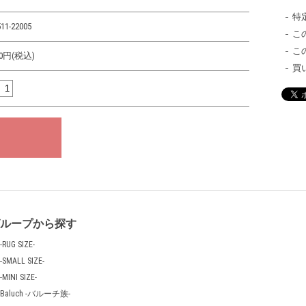
特
11-22005
こ
こ
000円(税込)
買
グループから探す
-RUG SIZE-
-SMALL SIZE-
-MINI SIZE-
Baluch -バルーチ族-