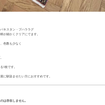
のパキスタン・ブハララグ
で柄が細かくクリアにでます。
め、色数も少なく
プ。
る1枚です。
部屋に馴染ませたい方におすすめです。
ものは存在しません。