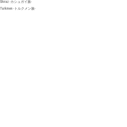
Shiraz -カシュガイ族-
Turkmen -トルクメン族-