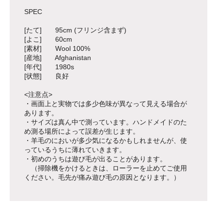
SPEC
[たて] 95cm (フリンジ含まず)
[よこ] 60cm
[素材] Wool 100%
[産地] Afghanistan
[年代] 1980s
[状態] 良好
<注意点>
・画面上と実物では多少色味が異なって見える場合が
あります。
・サイズは真ん中で測っています。ハンドメイドのた
め測る場所によって誤差が生じます。
・羊毛のにおいが多少気になるかもしれませんが、使
っているうちに薄れていきます。
・初めのうちは遊び毛が出ることがあります。
（掃除機をかけるときは、ローラーを止めてご使用
ください。毛先が痛み遊び毛の原因となります。）