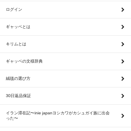
ログイン
ギャッベとは
キリムとは
ギャッベの文様辞典
絨毯の選び方
30日返品保証
イラン滞在記〜inie japanヨシカワがカシュガイ族に出会
った〜