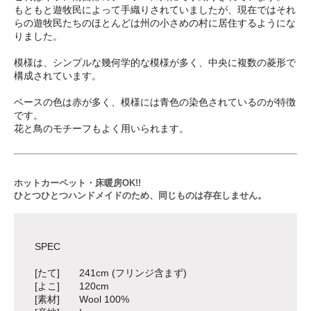
もともと遊牧民によって手織りされていましたが、現在ではそれ
らの遊牧民たちのほとんどは州の小さめの村に居住するようにな
りました。
模様は、シンプルな幾何学的な模様が多く、中央に複数の菱形で
構成されています。
ベースの色は赤が多く、模様には青色の染色されているのが特徴
です。
花と鳥のモチーフもよく用いられます。
ホットカーペット・床暖房OK!!
ひとつひとつハンドメイドのため、同じものは存在しません。
SPEC
[たて] 241cm (フリンジ含まず)
[よこ] 120cm
[素材] Wool 100%