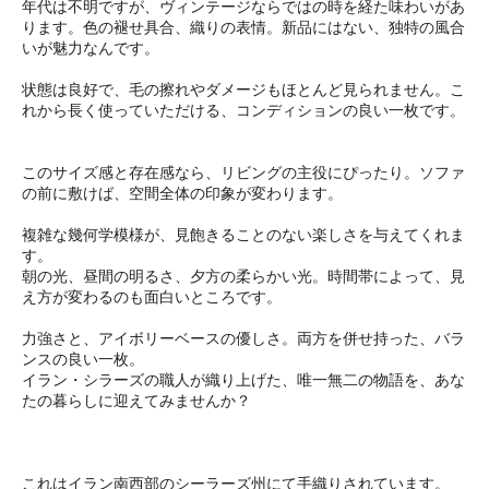
年代は不明ですが、ヴィンテージならではの時を経た味わいがあ
ります。色の褪せ具合、織りの表情。新品にはない、独特の風合
いが魅力なんです。
状態は良好で、毛の擦れやダメージもほとんど見られません。こ
れから長く使っていただける、コンディションの良い一枚です。
このサイズ感と存在感なら、リビングの主役にぴったり。ソファ
の前に敷けば、空間全体の印象が変わります。
複雑な幾何学模様が、見飽きることのない楽しさを与えてくれま
す。
朝の光、昼間の明るさ、夕方の柔らかい光。時間帯によって、見
え方が変わるのも面白いところです。
力強さと、アイボリーベースの優しさ。両方を併せ持った、バラ
ンスの良い一枚。
イラン・シラーズの職人が織り上げた、唯一無二の物語を、あな
たの暮らしに迎えてみませんか？
これはイラン南西部のシーラーズ州にて手織りされています。