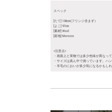
スペック
[たて] 138cm(フリンジ含まず）
[よこ] 97cm
[素材] Wool
[産地] Morocco
<注意点>
・画面上と実物では多少色味が異なって
・サイズは真ん中で測っています。ハン
・羊毛のにおいが多少気になるかもしれ