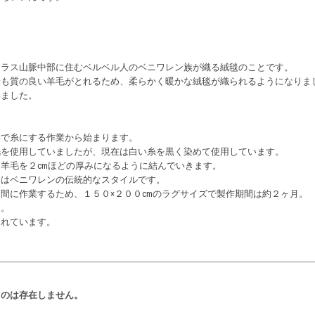
。
トラス山脈中部に住むベルベル人のベニワレン族が織る絨毯のことです。
最も質の良い羊毛がとれるため、柔らかく暖かな絨毯が織られるようになりま
いました。
いで糸にする作業から始まります。
毛を使用していましたが、現在は白い糸を黒く染めて使用しています。
羊毛を２cmほどの厚みになるように結んでいきます。
」はベニワレンの伝統的なスタイルです。
間に作業するため、１５０×２００cmのラグサイズで製作期間は約２ヶ月。
す。
られています。
ものは存在しません。