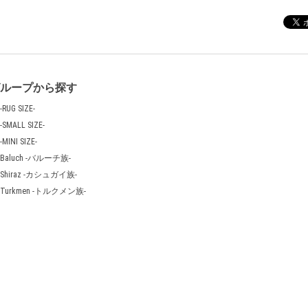
グループから探す
-RUG SIZE-
-SMALL SIZE-
-MINI SIZE-
Baluch -バルーチ族-
Shiraz -カシュガイ族-
Turkmen -トルクメン族-