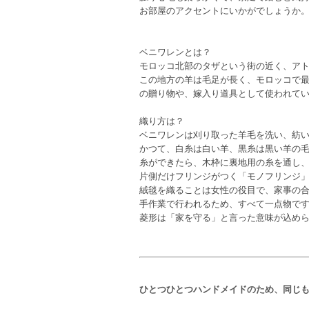
お部屋のアクセントにいかがでしょうか
ベニワレンとは？
モロッコ北部のタザという街の近く、ア
この地方の羊は毛足が長く、モロッコで
の贈り物や、嫁入り道具として使われて
織り方は？
ベニワレンは刈り取った羊毛を洗い、紡
かつて、白糸は白い羊、黒糸は黒い羊の
糸ができたら、木枠に裏地用の糸を通し、
片側だけフリンジがつく「モノフリンジ
絨毯を織ることは女性の役目で、家事の合
手作業で行われるため、すべて一点物で
菱形は「家を守る」と言った意味が込め
ひとつひとつハンドメイドのため、同じ