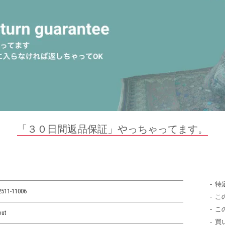
「３０日間返品保証」やっちゃってます。
特
2511-11006
こ
こ
out
買