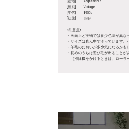
[産地] Afghanistan
[種別] Vintage
[年代] 1950s
[状態] 良好
<注意点>
・画面上と実物では多少色味が異な
・サイズは真ん中で測っています。
・羊毛のにおいが多少気になるかも
・初めのうちは遊び毛が出ることが
（掃除機をかけるときは、ローラー