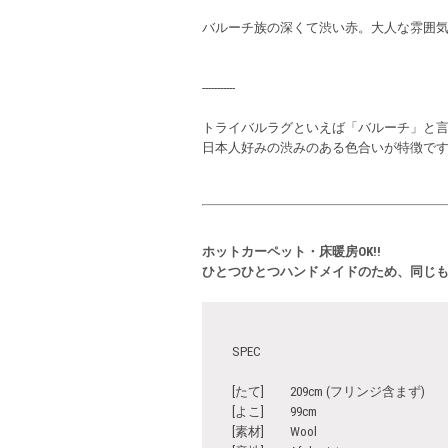
バルーチ族の深くて渋い赤。大人な雰囲
-----------
トライバルラグといえば「バルーチ」と
日本人好みの渋みのある色合いが特徴で
ホットカーペット・床暖房OK!!
ひとつひとつハンドメイドのため、同じ
SPEC
[たて] 209cm (フリンジ含まず)
[よこ] 99cm
[素材] Wool