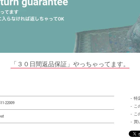
「３０日間返品保証」やっちゃってます。
特
11-22009
こ
こ
out
買