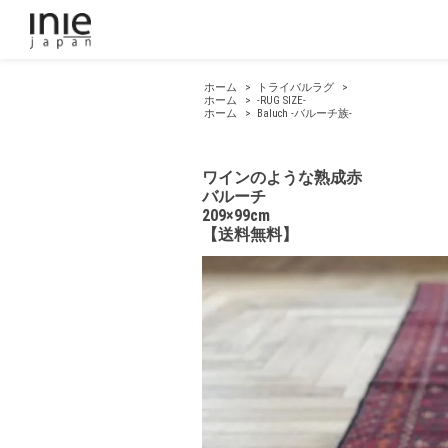
ホーム
>
トライバルラグ
>
ホーム
>
-RUG SIZE-
ホーム
>
Baluch -バルーチ族-
ワインのような熟成赤
バルーチ
209×99cm
【送料無料】