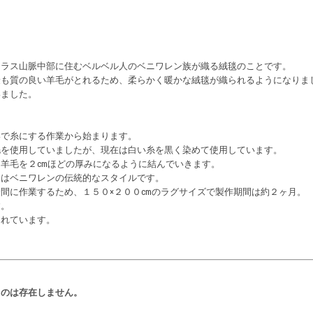
トラス山脈中部に住むベルベル人のベニワレン族が織る絨毯のことです。
最も質の良い羊毛がとれるため、柔らかく暖かな絨毯が織られるようになりま
いました。
いで糸にする作業から始まります。
毛を使用していましたが、現在は白い糸を黒く染めて使用しています。
羊毛を２cmほどの厚みになるように結んでいきます。
」はベニワレンの伝統的なスタイルです。
間に作業するため、１５０×２００cmのラグサイズで製作期間は約２ヶ月。
す。
られています。
ものは存在しません。