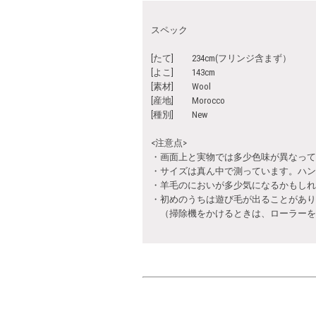
スペック
[たて] 234cm(フリンジ含まず）
[よこ] 143cm
[素材] Wool
[産地] Morocco
[種別] New
<注意点>
・画面上と実物では多少色味が異なって
・サイズは真ん中で測っています。ハン
・羊毛のにおいが多少気になるかもしれ
・初めのうちは遊び毛が出ることがあり
（掃除機をかけるときは、ローラーを