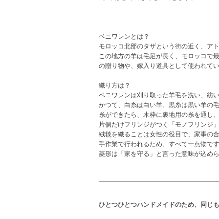
ベニワレンとは？
モロッコ北部のタザという街の近く、ア
この地方の羊は毛足が長く、モロッコで
の贈り物や、嫁入り道具として使われて
織り方は？
ベニワレンは刈り取った羊毛を洗い、紡
かつて、白糸は白い羊、黒糸は黒い羊の
糸ができたら、木枠に裏地用の糸を通し、
片側だけフリンジがつく「モノフリンジ
絨毯を織ることは女性の役目で、家事の合
手作業で行われるため、すべて一点物で
菱形は「家を守る」と言った意味が込め
ひとつひとつハンドメイドのため、同じ