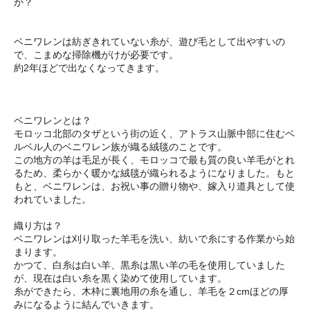
か？
ベニワレンは紡ぎきれていない糸が、遊び毛として出やすいの
で、こまめな掃除機がけが必要です。
約2年ほどで出なくなってきます。
ベニワレンとは？
モロッコ北部のタザという街の近く、アトラス山脈中部に住むベ
ルベル人のベニワレン族が織る絨毯のことです。
この地方の羊は毛足が長く、モロッコで最も質の良い羊毛がとれ
るため、柔らかく暖かな絨毯が織られるようになりました。もと
もと、ベニワレンは、お祝い事の贈り物や、嫁入り道具として使
われていました。
織り方は？
ベニワレンは刈り取った羊毛を洗い、紡いで糸にする作業から始
まります。
かつて、白糸は白い羊、黒糸は黒い羊の毛を使用していました
が、現在は白い糸を黒く染めて使用しています。
糸ができたら、木枠に裏地用の糸を通し、羊毛を２cmほどの厚
みになるように結んでいきます。