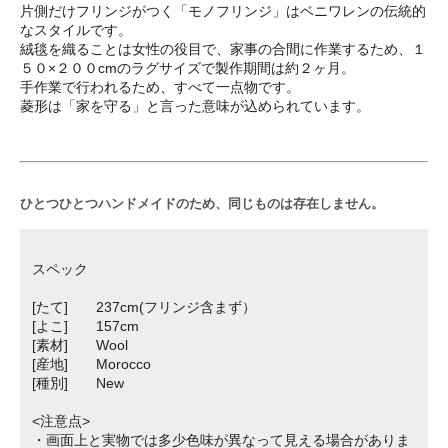
片側だけフリンジがつく「モノフリンジ」はベニワレンの伝統的
なスタイルです。
絨毯を織ることは女性の役目で、家事の合間に作業するため、１
５０×２００cmのラグサイズで製作期間は約２ヶ月。
手作業で行われるため、すべて一点物です。
菱形は「家を守る」と言った意味が込められています。
ひとつひとつハンドメイドのため、同じものは存在しません。
スペック
[たて] 237cm(フリンジ含まず）
[よこ] 157cm
[素材] Wool
[産地] Morocco
[種別] New
<注意点>
・画面上と実物では多少色味が異なって見える場合がありま