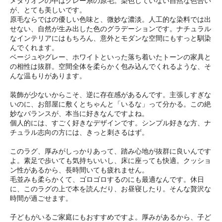
メダリオンの中はグレー系の原毛。染色していない自然な色合い
が、とても美しいです。
原毛ならではの優しい色味と、微妙な濃淡。人工的な染料では出
せない、自然が生み出した色のグラデーションです。ナチュラル
なインテリアにはもちろん、意外とモダンな空間にもすっと馴染
んでくれます。
ベージュやグレー、ホワイトといった落ち着いたトーンの家具と
の相性は抜群。空間全体を柔らかく包み込んでくれるような、そ
んな温もりがあります。
装飾が少ないからこそ、逆に存在感があるんです。主張しすぎな
いのに、お部屋に敷くとちゃんと「いるな」って分かる。この絶
妙なバランスが、本当に好きなんですよね。
個人的には、すごく好きなデザインです。シンプル好きな方、ナ
チュラル志向の方には、きっと刺さるはず。
このラグ、厚みがしっかりあって、踏み心地が抜群に良いんです
よ。素足で歩いても気持ちいいし、床に座っても快適。クッショ
ン性があるから、長時間いても疲れません。
毛並みも柔らかくて、ゴロゴロするのにも最適なんです。休日
に、このラグの上で本を読んだり、お昼寝したり。そんな贅沢な
時間が過ごせます。
子どもがいるご家庭にもおすすめですよ。厚みがあるから、子ど