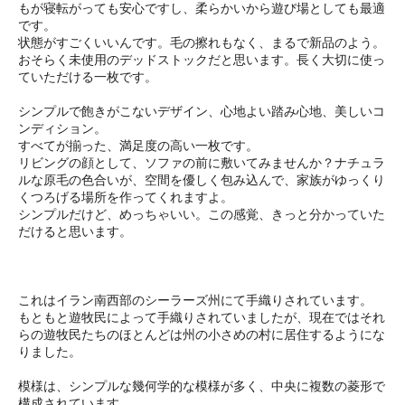
もが寝転がっても安心ですし、柔らかいから遊び場としても最適
です。
状態がすごくいいんです。毛の擦れもなく、まるで新品のよう。
おそらく未使用のデッドストックだと思います。長く大切に使っ
ていただける一枚です。
シンプルで飽きがこないデザイン、心地よい踏み心地、美しいコ
ンディション。
すべてが揃った、満足度の高い一枚です。
リビングの顔として、ソファの前に敷いてみませんか？ナチュラ
ルな原毛の色合いが、空間を優しく包み込んで、家族がゆっくり
くつろげる場所を作ってくれますよ。
シンプルだけど、めっちゃいい。この感覚、きっと分かっていた
だけると思います。
これはイラン南西部のシーラーズ州にて手織りされています。
もともと遊牧民によって手織りされていましたが、現在ではそれ
らの遊牧民たちのほとんどは州の小さめの村に居住するようにな
りました。
模様は、シンプルな幾何学的な模様が多く、中央に複数の菱形で
構成されています。