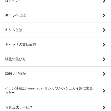
ログイン
ギャッベとは
キリムとは
ギャッベの文様辞典
絨毯の選び方
30日返品保証
イラン滞在記〜inie japanヨシカワがカシュガイ族に出会
った〜
写真合成サービス