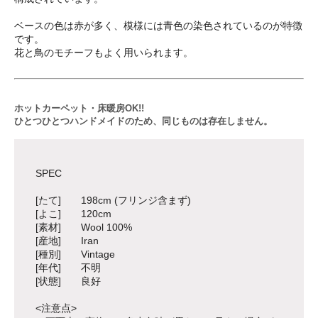
ベースの色は赤が多く、模様には青色の染色されているのが特徴
です。
花と鳥のモチーフもよく用いられます。
ホットカーペット・床暖房OK!!
ひとつひとつハンドメイドのため、同じものは存在しません。
SPEC
[たて] 198cm (フリンジ含まず)
[よこ] 120cm
[素材] Wool 100%
[産地] Iran
[種別] Vintage
[年代] 不明
[状態] 良好
<注意点>