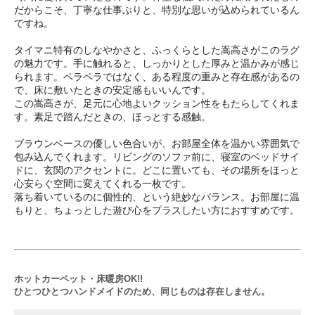
だからこそ、丁寧な仕事ぶりと、特別な思いが込められているん
ですね。
タイマニ特有のしなやかさと、ふっくらとした嵩高さがこのラグ
の魅力です。手に触れると、しっかりとした厚みと温かみが感じ
られます。ペラペラではなく、ある程度の重みと存在感があるの
で、床に敷いたときの安定感もいいんです。
この嵩高さが、足元に心地よいクッション性をもたらしてくれま
す。素足で踏んだときの、ほっとする感触。
ブラウンベースの優しい色合いが、お部屋全体を温かい雰囲気で
包み込んでくれます。リビングのソファ前に、寝室のベッドサイ
ドに、玄関のアクセントに。どこに置いても、その場所をほっと
心安らぐ空間に変えてくれる一枚です。
落ち着いているのに個性的、という絶妙なバランス。お部屋に温
もりと、ちょっとした遊び心をプラスしたい方におすすめです。
ホットカーペット・床暖房OK!!
ひとつひとつハンドメイドのため、同じものは存在しません。