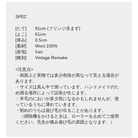
SPEC
[たて] 91cm (フリンジ含まず)
[よこ] 61cm
[厚み] 0.5cm
[素材] Wool 100%
[産地] Iran
[種別] Vintage Remake
<注意点>
・画面上と実物では多少色味が異なって見える場合が
あります。
・サイズは真ん中で測っています。ハンドメイドのた
め測る場所によって誤差が生じます。
・羊毛のにおいが多少気になるかもしれませんが、使
っているうちに薄れていきます。
・初めのうちは遊び毛が出ることがあります。
（掃除機をかけるときは、ローラーを止めてご使用
ください。毛先が痛み遊び毛の原因となります。）