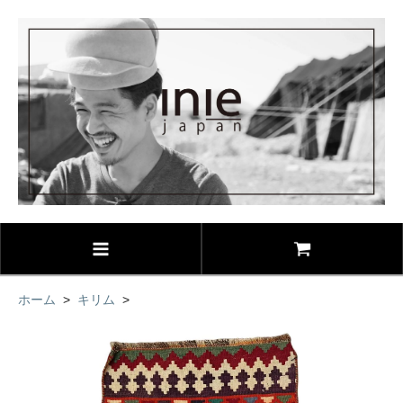
ホーム
>
キリム
>