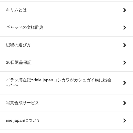
キリムとは
ギャッベの文様辞典
絨毯の選び方
30日返品保証
イラン滞在記〜inie japanヨシカワがカシュガイ族に出会
った〜
写真合成サービス
inie japanについて