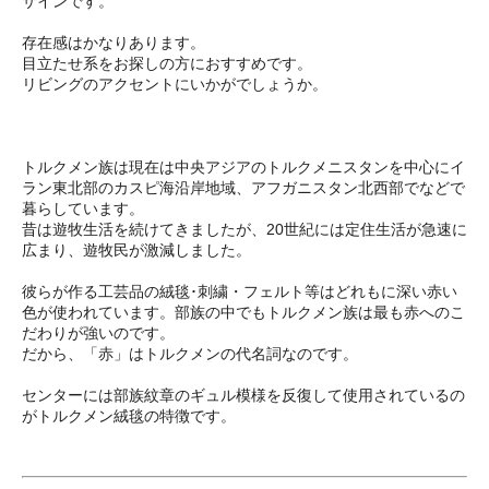
ザインです。
存在感はかなりあります。
目立たせ系をお探しの方におすすめです。
リビングのアクセントにいかがでしょうか。
トルクメン族は現在は中央アジアのトルクメニスタンを中心にイ
ラン東北部のカスピ海沿岸地域、アフガニスタン北西部でなどで
暮らしています。
昔は遊牧生活を続けてきましたが、20世紀には定住生活が急速に
広まり、遊牧民が激減しました。
彼らが作る工芸品の絨毯･刺繍・フェルト等はどれもに深い赤い
色が使われています。部族の中でもトルクメン族は最も赤へのこ
だわりが強いのです。
だから、「赤」はトルクメンの代名詞なのです。
センターには部族紋章のギュル模様を反復して使用されているの
がトルクメン絨毯の特徴です。