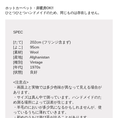
ホットカーペット・床暖房OK!!
ひとつひとつハンドメイドのため、同じものは存在しません。
SPEC
[たて] 202cm (フリンジ含まず)
[よこ] 95cm
[素材] Wool
[産地] Afghanistan
[種別] Vintage
[年代] 1970s
[状態] 良好
<注意点>
・画面上と実物では多少色味が異なって見える場合が
あります。
・サイズは真ん中で測っています。ハンドメイドのた
め測る場所によって誤差が生じます。
・羊毛のにおいが多少気になるかもしれませんが、使
っているうちに薄れていきます。
・初めのうちは遊び毛が出ることがあります。