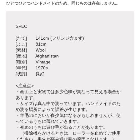
ひとつひとつハンドメイドのため、同じものは存在しません。
SPEC
[たて] 141cm (フリンジ含まず)
[よこ] 81cm
[素材] Wool
[産地] Afghanistan
[種別] Vintage
[年代] 1970s
[状態] 良好
<注意点>
・画面上と実物では多少色味が異なって見える場合が
あります。
・サイズは真ん中で測っています。ハンドメイドのた
め測る場所によって誤差が生じます。
・羊毛のにおいが多少気になるかもしれませんが、使
っているうちに薄れていきます。
・初めのうちは遊び毛が出ることがあります。
（掃除機をかけるときは、ローラーを止めてご使用
ください。毛先が痛み遊び毛の原因となります。）