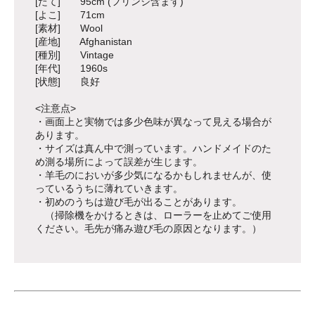
[たて] 95cm (フリンジ含まず)
[よこ] 71cm
[素材] Wool
[産地] Afghanistan
[種別] Vintage
[年代] 1960s
[状態] 良好
<注意点>
・画面上と実物では多少色味が異なって見える場合が
あります。
・サイズは真ん中で測っています。ハンドメイドのた
め測る場所によって誤差が生じます。
・羊毛のにおいが多少気になるかもしれませんが、使
っているうちに薄れていきます。
・初めのうちは遊び毛が出ることがあります。
（掃除機をかけるときは、ローラーを止めてご使用
ください。毛先が痛み遊び毛の原因となります。）