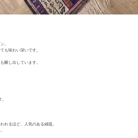
イン。
とても味わい深いです。
気も醸し出しています。
す。
言われるほど、人気のある絨毯。
す。