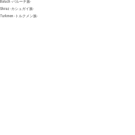
Baluch -バルーチ族-
Shiraz -カシュガイ族-
Turkmen -トルクメン族-