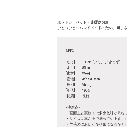
ホットカーペット・床暖房OK!!
ひとつひとつハンドメイドのため、同じ
SPEC
[たて] 135cm (フリンジ含まず)
[よこ] 85cm
[素材] Wool
[産地] Afghanistan
[種別] Vintage
[年代] 1980s
[状態] 良好
<注意点>
・画面上と実物では多少色味が異な
・サイズは真ん中で測っています。
・羊毛のにおいが多少気になるかも