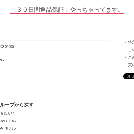
「３０日間返品保証」やっちゃってます。
特
02-04005
こ
こ
out
買
グループから探す
-RUG SIZE-
-SMALL SIZE-
-MINI SIZE-